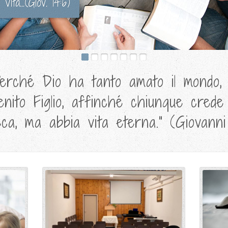
Vita...(Giov. 14:6)
erché Dio ha tanto amato il mondo,
enito Figlio, affinché chiunque cred
sca, ma abbia vita eterna." (Giovanni 