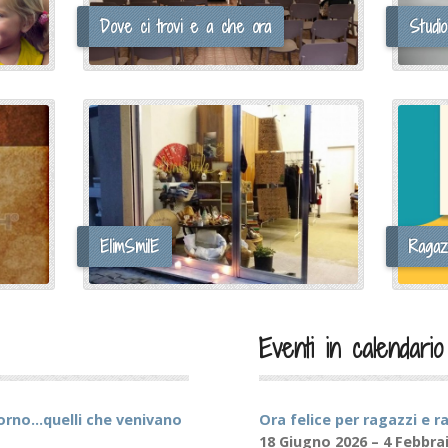
Dove ci trovi e a che ora
Studio
ElimSmilE
Ragaz
Eventi in calendario
iorno…quelli che venivano
Ora felice per ragazzi e 
18 Giugno 2026 – 4 Febbra