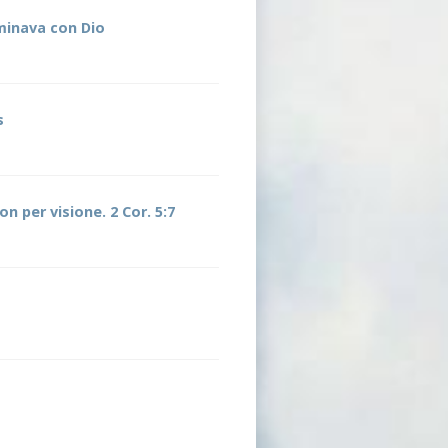
inava con Dio
s
 per visione. 2 Cor. 5:7