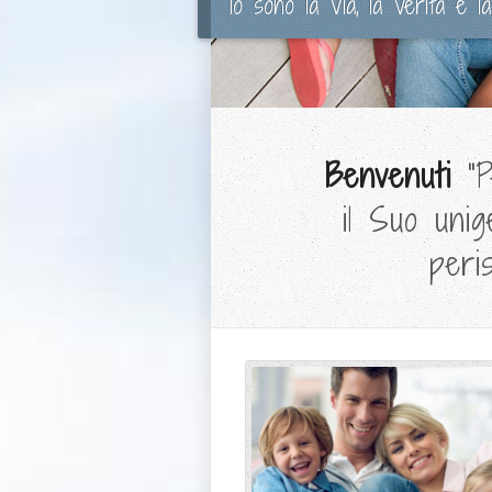
Io sono la Via, la Verità e la 
Benvenuti
"P
il Suo unig
peri