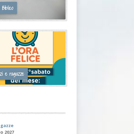
 Biblico
zi e ragazze
ragazze
io 2027