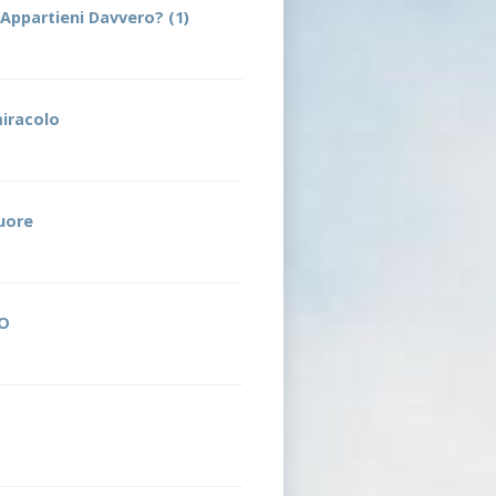
 Appartieni Davvero? (1)
miracolo
cuore
NO